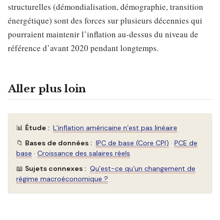
structurelles (démondialisation, démographie, transition
énergétique) sont des forces sur plusieurs décennies qui
pourraient maintenir l’inflation au-dessus du niveau de
référence d’avant 2020 pendant longtemps.
Aller plus loin
📊
Étude :
L’inflation américaine n’est pas linéaire
📁
Bases de données :
IPC de base (Core CPI)
·
PCE de
base
·
Croissance des salaires réels
📖
Sujets connexes :
Qu’est-ce qu’un changement de
régime macroéconomique ?