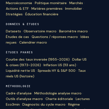
Macroéconomie
·
Politique monétaire
·
Marchés
·
Actions & ETF
·
Matières premières
·
Immobilier
·
Stratégies
·
Éducation financière
DONNÉES & ÉTUDES
Datasets
·
Observatoire macro
·
Baromètre macro
·
Études de cas
·
Questions / réponses macro
·
Idées
reçues
·
Calendrier macro
ÉTUDES PHARES
Courbe des taux inversée (1955–2026)
·
Dollar US
& crises (1973–2026)
·
Inflation US (113 ans)
·
Liquidité nette US
·
Spreads HY & S&P 500
·
Taux
réels US (histoire)
MÉTHODOLOGIE
Cadre d'analyse
·
Méthodologie analyse macro
·
Outils d'analyse macro
·
Charte éditoriale
·
Lectures
Eco3min
·
Diagnostic du cycle macro
·
Régime