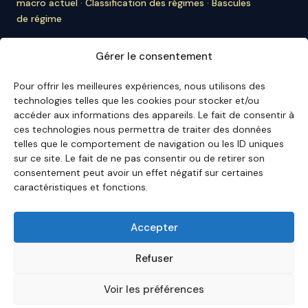
macro actuel
·
Classification des régimes
·
Bascules
de régime
À PROPOS D'ECO3MIN
Gérer le consentement
À propos
·
Rédaction
·
Bulletin
·
Citer Eco3min
·
Ils
nous citent
·
Mentions légales
·
Contact
Pour offrir les meilleures expériences, nous utilisons des
technologies telles que les cookies pour stocker et/ou
ENGLISH VERSION
accéder aux informations des appareils. Le fait de consentir à
ces technologies nous permettra de traiter des données
English Hub →
telles que le comportement de navigation ou les ID uniques
sur ce site. Le fait de ne pas consentir ou de retirer son
consentement peut avoir un effet négatif sur certaines
Eco3min privilégie des analyses valables sur plusieurs
caractéristiques et fonctions.
mois ; les événements récents servent de points
d'entrée, jamais de finalité.
Avertissement – Informations financières :
Les
Accepter
analyses, commentaires et contenus publiés sur
eco3min.fr
sont fournis à titre strictement informatif et
Refuser
pédagogique. Ils ne constituent ni un conseil en
investissement, ni une incitation à acheter ou vendre
Voir les préférences
des instruments financiers. Les performances passées
ne préjugent pas des performances futures. Chaque