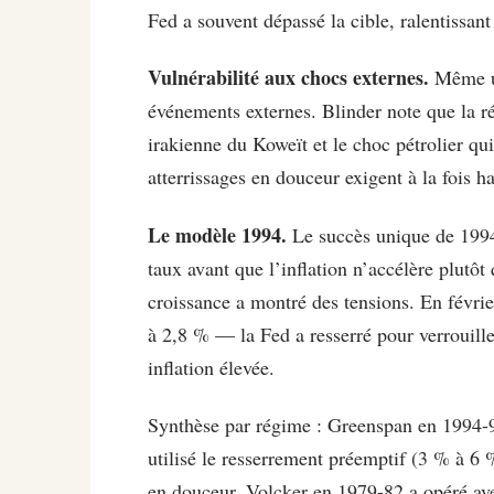
Fed a souvent dépassé la cible, ralentissant
Vulnérabilité aux chocs externes.
Même un
événements externes. Blinder note que la r
irakienne du Koweït et le choc pétrolier qu
atterrissages en douceur exigent à la fois h
Le modèle 1994.
Le succès unique de 1994-
taux avant que l’inflation n’accélère plutô
croissance a montré des tensions. En février
à 2,8 % — la Fed a resserré pour verrouille
inflation élevée.
Synthèse par régime : Greenspan en 1994-95
utilisé le resserrement préemptif (3 % à 6 
en douceur. Volcker en 1979-82 a opéré avec