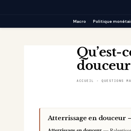
Passer
au
contenu
Macro
Politique monétai
Qu’est-c
douceur e
ACCUEIL
-
QUESTIONS M
Atterrissage en douceur 
Atterrissage en douceur
— Ralentissem