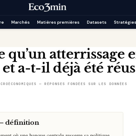
re
Marchés
Matières premières
Datasets
Stratégie
e qu’un atterrissage 
t a-t-il déjà été réuss
ACROÉCONOMIQUES — RÉPONSES FONDÉES SUR LES DONNÉES
— définition
ent où une banque centrale resserre sa politique