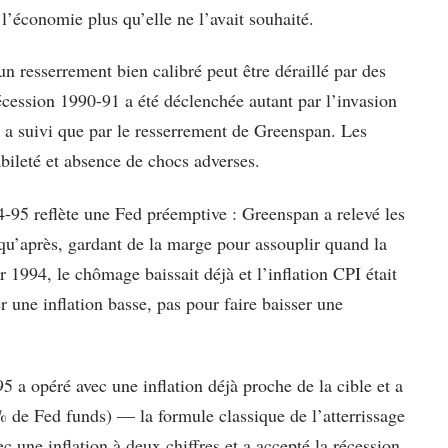
 l’économie plus qu’elle ne l’avait souhaité.
 resserrement bien calibré peut être déraillé par des
écession 1990-91 a été déclenchée autant par l’invasion
i a suivi que par le resserrement de Greenspan. Les
abileté et absence de chocs adverses.
95 reflète une Fed préemptive : Greenspan a relevé les
t qu’après, gardant de la marge pour assouplir quand la
 1994, le chômage baissait déjà et l’inflation CPI était
r une inflation basse, pas pour faire baisser une
 a opéré avec une inflation déjà proche de la cible et a
% de Fed funds) — la formule classique de l’atterrissage
 une inflation à deux chiffres et a accepté la récession