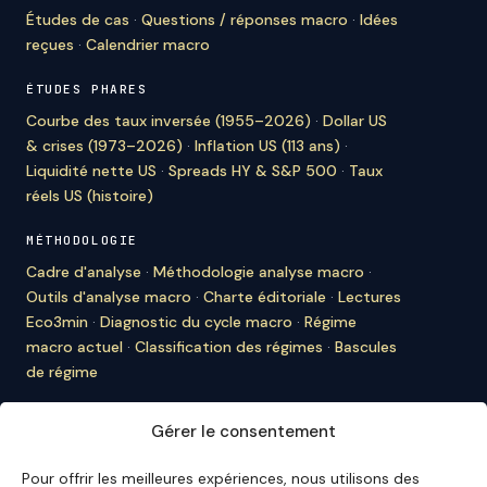
Études de cas
·
Questions / réponses macro
·
Idées
reçues
·
Calendrier macro
ÉTUDES PHARES
Courbe des taux inversée (1955–2026)
·
Dollar US
& crises (1973–2026)
·
Inflation US (113 ans)
·
Liquidité nette US
·
Spreads HY & S&P 500
·
Taux
réels US (histoire)
MÉTHODOLOGIE
Cadre d'analyse
·
Méthodologie analyse macro
·
Outils d'analyse macro
·
Charte éditoriale
·
Lectures
Eco3min
·
Diagnostic du cycle macro
·
Régime
macro actuel
·
Classification des régimes
·
Bascules
de régime
À PROPOS D'ECO3MIN
Gérer le consentement
À propos
·
Rédaction
·
Bulletin
·
Citer Eco3min
·
Ils
nous citent
·
Mentions légales
·
Contact
Pour offrir les meilleures expériences, nous utilisons des