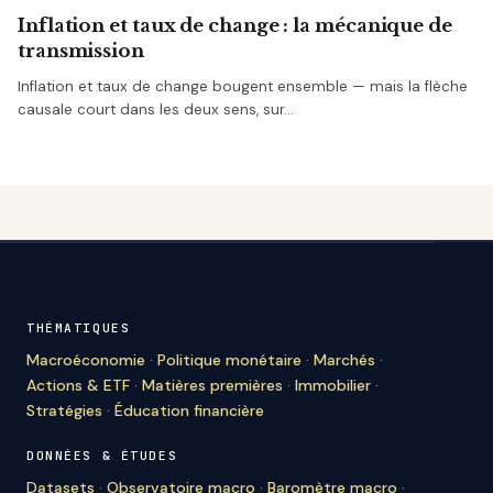
Inflation et taux de change : la mécanique de
transmission
Inflation et taux de change bougent ensemble — mais la flèche
causale court dans les deux sens, sur…
THÉMATIQUES
Macroéconomie
·
Politique monétaire
·
Marchés
·
Actions & ETF
·
Matières premières
·
Immobilier
·
Stratégies
·
Éducation financière
DONNÉES & ÉTUDES
Datasets
·
Observatoire macro
·
Baromètre macro
·