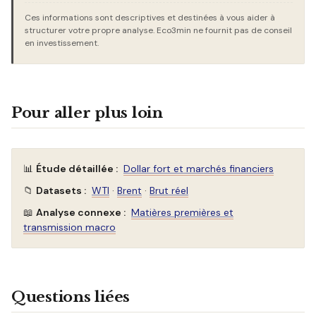
Ces informations sont descriptives et destinées à vous aider à
structurer votre propre analyse. Eco3min ne fournit pas de conseil
en investissement.
Pour aller plus loin
📊
Étude détaillée :
Dollar fort et marchés financiers
📁
Datasets :
WTI
·
Brent
·
Brut réel
📖
Analyse connexe :
Matières premières et
transmission macro
Questions liées