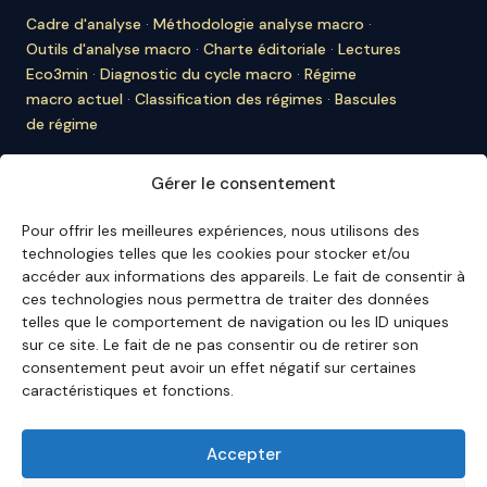
Cadre d'analyse
·
Méthodologie analyse macro
·
Outils d'analyse macro
·
Charte éditoriale
·
Lectures
Eco3min
·
Diagnostic du cycle macro
·
Régime
macro actuel
·
Classification des régimes
·
Bascules
de régime
À PROPOS D'ECO3MIN
Gérer le consentement
À propos
·
Rédaction
·
Bulletin
·
Citer Eco3min
·
Ils
nous citent
·
Mentions légales
·
Contact
Pour offrir les meilleures expériences, nous utilisons des
technologies telles que les cookies pour stocker et/ou
ENGLISH VERSION
accéder aux informations des appareils. Le fait de consentir à
ces technologies nous permettra de traiter des données
English Hub →
telles que le comportement de navigation ou les ID uniques
sur ce site. Le fait de ne pas consentir ou de retirer son
consentement peut avoir un effet négatif sur certaines
Eco3min privilégie des analyses valables sur plusieurs
caractéristiques et fonctions.
mois ; les événements récents servent de points
d'entrée, jamais de finalité.
Avertissement – Informations financières :
Les
Accepter
analyses, commentaires et contenus publiés sur