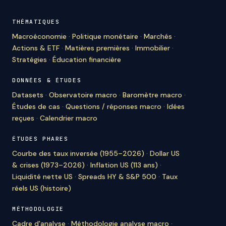
THÉMATIQUES
Macroéconomie
·
Politique monétaire
·
Marchés
·
Actions & ETF
·
Matières premières
·
Immobilier
·
Stratégies
·
Éducation financière
DONNÉES & ÉTUDES
Datasets
·
Observatoire macro
·
Baromètre macro
·
Études de cas
·
Questions / réponses macro
·
Idées
reçues
·
Calendrier macro
ÉTUDES PHARES
Courbe des taux inversée (1955–2026)
·
Dollar US
& crises (1973–2026)
·
Inflation US (113 ans)
·
Liquidité nette US
·
Spreads HY & S&P 500
·
Taux
réels US (histoire)
MÉTHODOLOGIE
Cadre d'analyse
·
Méthodologie analyse macro
·