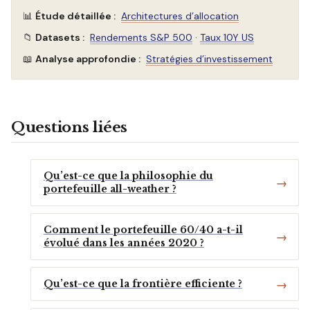
📊
Étude détaillée :
Architectures d’allocation
📁
Datasets :
Rendements S&P 500
·
Taux 10Y US
📖
Analyse approfondie :
Stratégies d’investissement
Questions liées
Qu’est-ce que la philosophie du
portefeuille all-weather ?
Comment le portefeuille 60/40 a-t-il
évolué dans les années 2020 ?
Qu’est-ce que la frontière efficiente ?