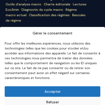
Outils d'analyse macro
·
Charte éditoriale
·
Lectures
Eco3min
·
Diagnostic du cycle macro
·
Régime
macro actuel
·
Classification des régimes
·
Bascules
de régime
À PROPOS D'ECO3MIN
Gérer le consentement
À propos
·
Rédaction
·
Bulletin
·
Citer Eco3min
·
Ils
nous citent
·
Mentions légales
·
Contact
Pour offrir les meilleures expériences, nous utilisons des
technologies telles que les cookies pour stocker et/ou
ENGLISH VERSION
accéder aux informations des appareils. Le fait de consentir à
ces technologies nous permettra de traiter des données
English Hub →
telles que le comportement de navigation ou les ID uniques
sur ce site. Le fait de ne pas consentir ou de retirer son
consentement peut avoir un effet négatif sur certaines
Eco3min privilégie des analyses valables sur plusieurs
caractéristiques et fonctions.
mois ; les événements récents servent de points
d'entrée, jamais de finalité.
Avertissement – Informations financières :
Les
Accepter
analyses, commentaires et contenus publiés sur
eco3min.fr
sont fournis à titre strictement informatif et
Refuser
pédagogique. Ils ne constituent ni un conseil en