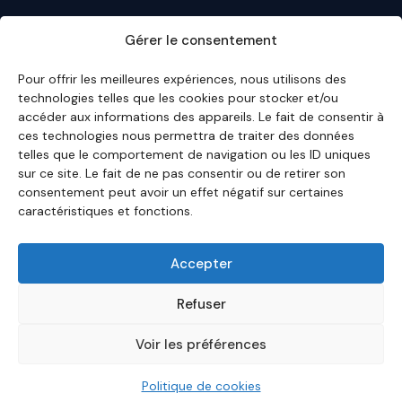
À PROPOS D'ECO3MIN
Gérer le consentement
À propos
·
Rédaction
·
Bulletin
·
Citer Eco3min
·
Ils
nous citent
·
Mentions légales
·
Contact
Pour offrir les meilleures expériences, nous utilisons des
technologies telles que les cookies pour stocker et/ou
ENGLISH VERSION
accéder aux informations des appareils. Le fait de consentir à
ces technologies nous permettra de traiter des données
English Hub →
telles que le comportement de navigation ou les ID uniques
sur ce site. Le fait de ne pas consentir ou de retirer son
consentement peut avoir un effet négatif sur certaines
Eco3min privilégie des analyses valables sur plusieurs
caractéristiques et fonctions.
mois ; les événements récents servent de points
d'entrée, jamais de finalité.
Avertissement – Informations financières :
Les
Accepter
analyses, commentaires et contenus publiés sur
eco3min.fr
sont fournis à titre strictement informatif et
Refuser
pédagogique. Ils ne constituent ni un conseil en
investissement, ni une incitation à acheter ou vendre
Voir les préférences
des instruments financiers. Les performances passées
ne préjugent pas des performances futures. Chaque
décision d'investissement comporte des risques et
Politique de cookies
relève de la responsabilité exclusive du lecteur.