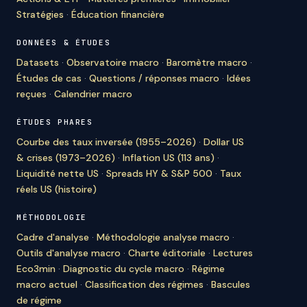
Stratégies
·
Éducation financière
DONNÉES & ÉTUDES
Datasets
·
Observatoire macro
·
Baromètre macro
·
Études de cas
·
Questions / réponses macro
·
Idées
reçues
·
Calendrier macro
ÉTUDES PHARES
Courbe des taux inversée (1955–2026)
·
Dollar US
& crises (1973–2026)
·
Inflation US (113 ans)
·
Liquidité nette US
·
Spreads HY & S&P 500
·
Taux
réels US (histoire)
MÉTHODOLOGIE
Cadre d'analyse
·
Méthodologie analyse macro
·
Outils d'analyse macro
·
Charte éditoriale
·
Lectures
Eco3min
·
Diagnostic du cycle macro
·
Régime
macro actuel
·
Classification des régimes
·
Bascules
de régime