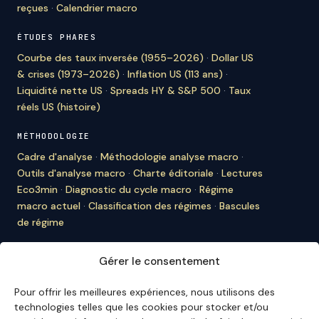
reçues
·
Calendrier macro
ÉTUDES PHARES
Courbe des taux inversée (1955–2026)
·
Dollar US
& crises (1973–2026)
·
Inflation US (113 ans)
·
Liquidité nette US
·
Spreads HY & S&P 500
·
Taux
réels US (histoire)
MÉTHODOLOGIE
Cadre d'analyse
·
Méthodologie analyse macro
·
Outils d'analyse macro
·
Charte éditoriale
·
Lectures
Eco3min
·
Diagnostic du cycle macro
·
Régime
macro actuel
·
Classification des régimes
·
Bascules
de régime
À PROPOS D'ECO3MIN
Gérer le consentement
À propos
·
Rédaction
·
Bulletin
·
Citer Eco3min
·
Ils
nous citent
·
Mentions légales
·
Contact
Pour offrir les meilleures expériences, nous utilisons des
technologies telles que les cookies pour stocker et/ou
ENGLISH VERSION