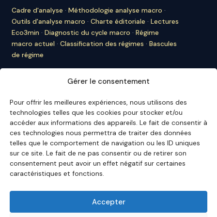
Cadre d'analyse
·
Méthodologie analyse macro
·
Outils d'analyse macro
·
Charte éditoriale
·
Lectures
Eco3min
·
Diagnostic du cycle macro
·
Régime
macro actuel
·
Classification des régimes
·
Bascules
de régime
À PROPOS D'ECO3MIN
Gérer le consentement
À propos
·
Rédaction
·
Bulletin
·
Citer Eco3min
·
Ils
nous citent
·
Mentions légales
·
Contact
Pour offrir les meilleures expériences, nous utilisons des
technologies telles que les cookies pour stocker et/ou
ENGLISH VERSION
accéder aux informations des appareils. Le fait de consentir à
ces technologies nous permettra de traiter des données
English Hub →
telles que le comportement de navigation ou les ID uniques
sur ce site. Le fait de ne pas consentir ou de retirer son
consentement peut avoir un effet négatif sur certaines
Eco3min privilégie des analyses valables sur plusieurs
caractéristiques et fonctions.
mois ; les événements récents servent de points
d'entrée, jamais de finalité.
Avertissement – Informations financières :
Les
Accepter
analyses, commentaires et contenus publiés sur