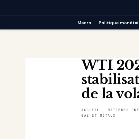
Passer
au
contenu
Macro
Politique monétai
WTI 202
stabilis
de la vol
ACCUEIL
-
MATIÈRES PR
GAZ ET MÉTAUX