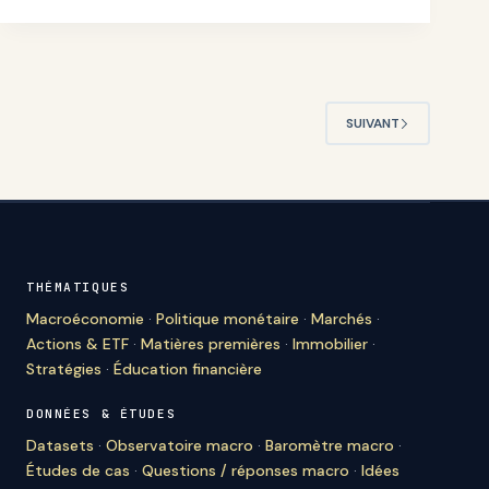
SUIVANT
THÉMATIQUES
Macroéconomie
·
Politique monétaire
·
Marchés
·
Actions & ETF
·
Matières premières
·
Immobilier
·
Stratégies
·
Éducation financière
DONNÉES & ÉTUDES
Datasets
·
Observatoire macro
·
Baromètre macro
·
Études de cas
·
Questions / réponses macro
·
Idées