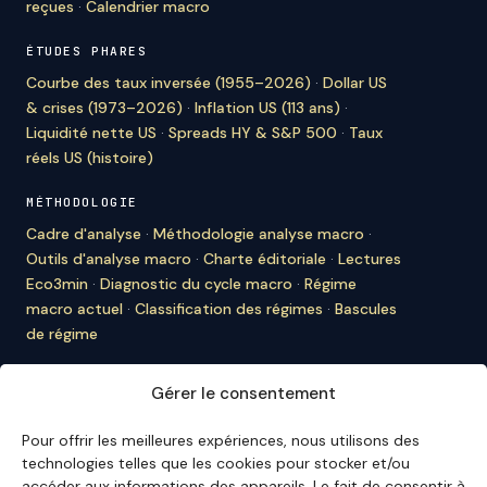
reçues
·
Calendrier macro
ÉTUDES PHARES
Courbe des taux inversée (1955–2026)
·
Dollar US
& crises (1973–2026)
·
Inflation US (113 ans)
·
Liquidité nette US
·
Spreads HY & S&P 500
·
Taux
réels US (histoire)
MÉTHODOLOGIE
Cadre d'analyse
·
Méthodologie analyse macro
·
Outils d'analyse macro
·
Charte éditoriale
·
Lectures
Eco3min
·
Diagnostic du cycle macro
·
Régime
macro actuel
·
Classification des régimes
·
Bascules
de régime
À PROPOS D'ECO3MIN
Gérer le consentement
À propos
·
Rédaction
·
Bulletin
·
Citer Eco3min
·
Ils
nous citent
·
Mentions légales
·
Contact
Pour offrir les meilleures expériences, nous utilisons des
technologies telles que les cookies pour stocker et/ou
ENGLISH VERSION
accéder aux informations des appareils. Le fait de consentir à