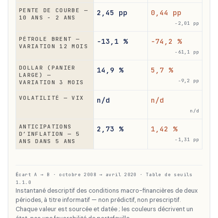
PENTE DE COURBE —
2,45 pp
0,44 pp
10 ANS − 2 ANS
-2,01 pp
PÉTROLE BRENT —
-13,1 %
-74,2 %
VARIATION 12 MOIS
-61,1 pp
DOLLAR (PANIER
14,9 %
5,7 %
LARGE) —
-9,2 pp
VARIATION 3 MOIS
VOLATILITÉ — VIX
n/d
n/d
n/d
ANTICIPATIONS
2,73 %
1,42 %
D’INFLATION — 5
-1,31 pp
ANS DANS 5 ANS
Écart A → B · octobre 2008 → avril 2020 · Table de seuils
1.1.0
Instantané descriptif des conditions macro-financières de deux
périodes, à titre informatif — non prédictif, non prescriptif.
Chaque valeur est sourcée et datée ; les couleurs décrivent un