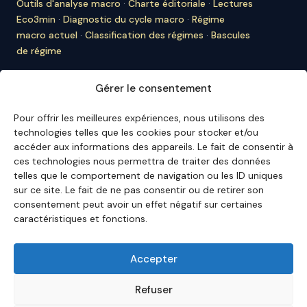
Outils d'analyse macro
·
Charte éditoriale
·
Lectures
Eco3min
·
Diagnostic du cycle macro
·
Régime
macro actuel
·
Classification des régimes
·
Bascules
de régime
À PROPOS D'ECO3MIN
Gérer le consentement
À propos
·
Rédaction
·
Bulletin
·
Citer Eco3min
·
Ils
nous citent
·
Mentions légales
·
Contact
Pour offrir les meilleures expériences, nous utilisons des
technologies telles que les cookies pour stocker et/ou
ENGLISH VERSION
accéder aux informations des appareils. Le fait de consentir à
ces technologies nous permettra de traiter des données
English Hub →
telles que le comportement de navigation ou les ID uniques
sur ce site. Le fait de ne pas consentir ou de retirer son
consentement peut avoir un effet négatif sur certaines
Eco3min privilégie des analyses valables sur plusieurs
caractéristiques et fonctions.
mois ; les événements récents servent de points
d'entrée, jamais de finalité.
Avertissement – Informations financières :
Les
Accepter
analyses, commentaires et contenus publiés sur
eco3min.fr
sont fournis à titre strictement informatif et
Refuser
pédagogique. Ils ne constituent ni un conseil en