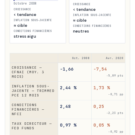
Octobre 2008
CROISSANCE
< tendance
CROISSANCE
< tendance
INFLATION SOUS-JACENTE
≈ cible
INFLATION SOUS-JACENTE
≈ cible
CONDITIONS FINANCIÈRES
neutres
CONDITIONS FINANCIÈRES
stress aigu
Oct. 2008
Avr. 2020
CROISSANCE —
-1,66
-7,54
CFNAI (MOY. 3
-5,89 pts
MOIS)
INFLATION SOUS-
2,44 %
1,73 %
JACENTE — TRIMMED
-0,71 pp
PCE 12 MOIS
CONDITIONS
2,48
0,25
FINANCIÈRES —
-2,23 pts
NFCI
TAUX DIRECTEUR —
0,97 %
0,05 %
FED FUNDS
-0,92 pp