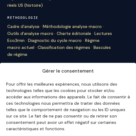
réels US (histoire)
MÉTHODOLOGIE
Cadre d'analyse
·
Méthodologie analyse macro
·
Outils d'analyse macro
·
Charte éditoriale
·
Lectures
Eco3min
·
Diagnostic du cycle macro
·
Régime
macro actuel
·
Classification des régimes
·
Bascules
de régime
À PROPOS D'ECO3MIN
Gérer le consentement
À propos
·
Rédaction
·
Bulletin
·
Citer Eco3min
·
Ils
nous citent
·
Mentions légales
·
Contact
Pour offrir les meilleures expériences, nous utilisons des
technologies telles que les cookies pour stocker et/ou
ENGLISH VERSION
accéder aux informations des appareils. Le fait de consentir à
ces technologies nous permettra de traiter des données
English Hub →
telles que le comportement de navigation ou les ID uniques
sur ce site. Le fait de ne pas consentir ou de retirer son
consentement peut avoir un effet négatif sur certaines
Eco3min privilégie des analyses valables sur plusieurs
caractéristiques et fonctions.
mois ; les événements récents servent de points