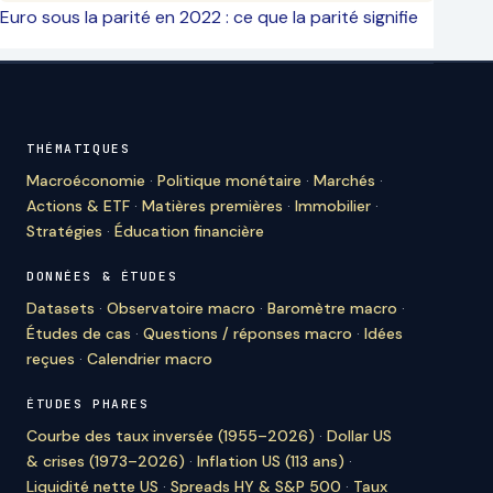
Euro sous la parité en 2022 : ce que la parité signifie
THÉMATIQUES
Macroéconomie
·
Politique monétaire
·
Marchés
·
Actions & ETF
·
Matières premières
·
Immobilier
·
Stratégies
·
Éducation financière
DONNÉES & ÉTUDES
Datasets
·
Observatoire macro
·
Baromètre macro
·
Études de cas
·
Questions / réponses macro
·
Idées
reçues
·
Calendrier macro
ÉTUDES PHARES
Courbe des taux inversée (1955–2026)
·
Dollar US
& crises (1973–2026)
·
Inflation US (113 ans)
·
Liquidité nette US
·
Spreads HY & S&P 500
·
Taux