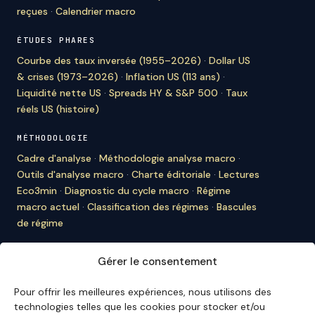
reçues
·
Calendrier macro
ÉTUDES PHARES
Courbe des taux inversée (1955–2026)
·
Dollar US
& crises (1973–2026)
·
Inflation US (113 ans)
·
Liquidité nette US
·
Spreads HY & S&P 500
·
Taux
réels US (histoire)
MÉTHODOLOGIE
Cadre d'analyse
·
Méthodologie analyse macro
·
Outils d'analyse macro
·
Charte éditoriale
·
Lectures
Eco3min
·
Diagnostic du cycle macro
·
Régime
macro actuel
·
Classification des régimes
·
Bascules
de régime
À PROPOS D'ECO3MIN
Gérer le consentement
À propos
·
Rédaction
·
Bulletin
·
Citer Eco3min
·
Ils
nous citent
·
Mentions légales
·
Contact
Pour offrir les meilleures expériences, nous utilisons des
technologies telles que les cookies pour stocker et/ou