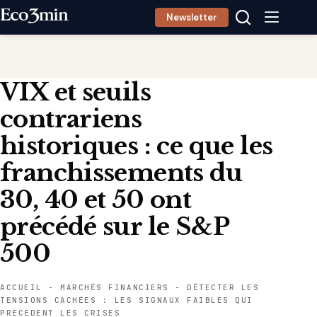
Passer
Newsletter
au
contenu
VIX et seuils
contrariens
historiques : ce que les
franchissements du
30, 40 et 50 ont
précédé sur le S&P
500
ACCUEIL
-
MARCHÉS FINANCIERS
-
DÉTECTER LES
TENSIONS CACHÉES : LES SIGNAUX FAIBLES QUI
PRÉCÈDENT LES CRISES