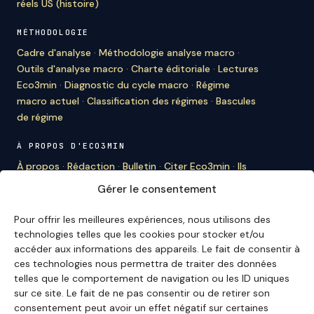
réels US (histoire)
MÉTHODOLOGIE
Cadre d'analyse
·
Méthodologie analyse macro
·
Outils d'analyse macro
·
Charte éditoriale
·
Lectures
Eco3min
·
Diagnostic du cycle macro
·
Régime
macro actuel
·
Classification des régimes
·
Bascules
de régime
À PROPOS D'ECO3MIN
À propos
·
Rédaction
·
Bulletin
·
Citer Eco3min
·
Ils
nous citent
·
Mentions légales
·
Contact
Gérer le consentement
ENGLISH VERSION
Pour offrir les meilleures expériences, nous utilisons des
English Hub →
technologies telles que les cookies pour stocker et/ou
accéder aux informations des appareils. Le fait de consentir à
ces technologies nous permettra de traiter des données
telles que le comportement de navigation ou les ID uniques
Eco3min privilégie des analyses valables sur plusieurs
sur ce site. Le fait de ne pas consentir ou de retirer son
mois ; les événements récents servent de points
consentement peut avoir un effet négatif sur certaines
d'entrée, jamais de finalité.