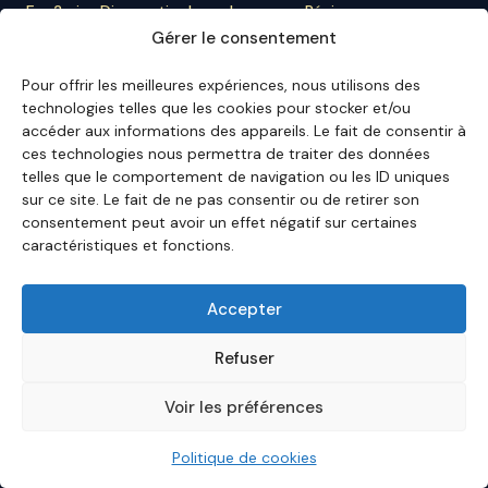
Eco3min
·
Diagnostic du cycle macro
·
Régime
macro actuel
·
Classification des régimes
·
Bascules
Gérer le consentement
de régime
Pour offrir les meilleures expériences, nous utilisons des
À PROPOS D'ECO3MIN
technologies telles que les cookies pour stocker et/ou
accéder aux informations des appareils. Le fait de consentir à
À propos
·
Rédaction
·
Bulletin
·
Citer Eco3min
·
Ils
ces technologies nous permettra de traiter des données
nous citent
·
Mentions légales
·
Contact
telles que le comportement de navigation ou les ID uniques
sur ce site. Le fait de ne pas consentir ou de retirer son
ENGLISH VERSION
consentement peut avoir un effet négatif sur certaines
English Hub →
caractéristiques et fonctions.
Accepter
Eco3min privilégie des analyses valables sur plusieurs
mois ; les événements récents servent de points
Refuser
d'entrée, jamais de finalité.
Avertissement – Informations financières :
Les
Voir les préférences
analyses, commentaires et contenus publiés sur
eco3min.fr
sont fournis à titre strictement informatif et
pédagogique. Ils ne constituent ni un conseil en
Politique de cookies
investissement, ni une incitation à acheter ou vendre