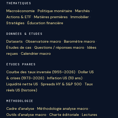
THÉMATIQUES
Macroéconomie
·
Politique monétaire
·
Marchés
·
Actions & ETF
·
Matières premières
·
Immobilier
·
Stratégies
·
Éducation financière
DONNÉES & ÉTUDES
Datasets
·
Observatoire macro
·
Baromètre macro
·
Études de cas
·
Questions / réponses macro
·
Idées
reçues
·
Calendrier macro
ÉTUDES PHARES
Courbe des taux inversée (1955–2026)
·
Dollar US
& crises (1973–2026)
·
Inflation US (113 ans)
·
Liquidité nette US
·
Spreads HY & S&P 500
·
Taux
réels US (histoire)
MÉTHODOLOGIE
Cadre d'analyse
·
Méthodologie analyse macro
·
Outils d'analyse macro
·
Charte éditoriale
·
Lectures