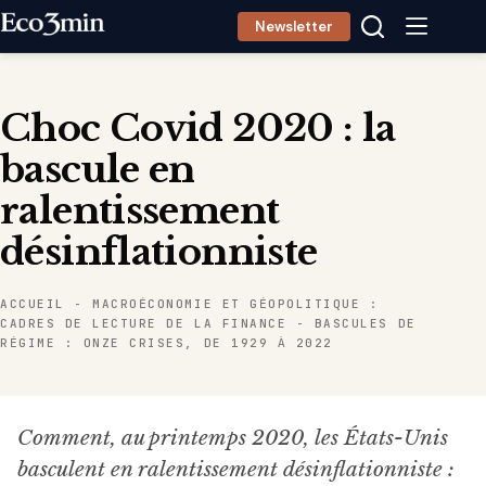
Passer
Newsletter
au
contenu
Choc Covid 2020 : la
bascule en
ralentissement
désinflationniste
ACCUEIL
-
MACROÉCONOMIE ET GÉOPOLITIQUE :
CADRES DE LECTURE DE LA FINANCE
-
BASCULES DE
RÉGIME : ONZE CRISES, DE 1929 À 2022
Comment, au printemps 2020, les États-Unis
basculent en ralentissement désinflationniste :